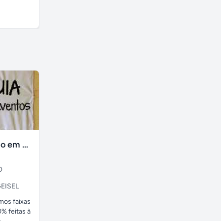
R$ 1.000,00
A combinar
faixas no tecido em ate 24H
O
EISEL
amos faixas
% feitas à