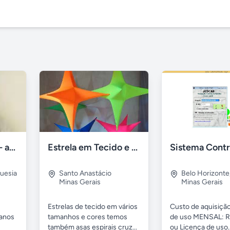
Fisioterapia- RPG- acupuntura Freguesia RJ
Estrela em Tecido e fitas Metálicas p/ Decoração
uesia
Santo Anastácio
Belo Horizonte
Minas Gerais
Minas Gerais
Estrelas de tecido em vários
Custo de aquisição
 anos
tamanhos e cores temos
de uso MENSAL: R
também asas espirais cruz...
ou Licença de uso..