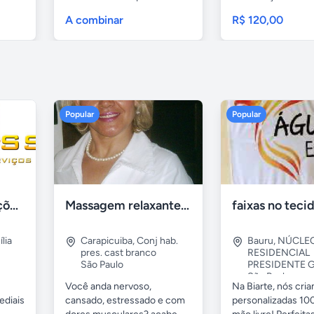
A combinar
R$ 120,00
Popular
Popular
Tercriss Manutenções e Serviços
Massagem relaxante- terapeutica e depilação
lia
Carapicuiba
,
Conj hab.
Bauru
,
NÚCLE
pres. cast branco
RESIDENCIAL
São Paulo
PRESIDENTE G
São Paulo
Você anda nervoso,
Na Biarte, nós cri
ediais
cansado, estressado e com
personalizadas 100