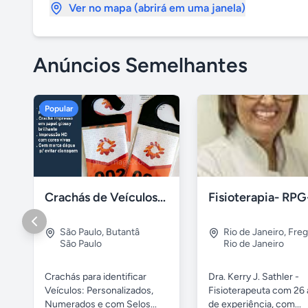
Ver no mapa (abrirá em uma janela)
Anúncios Semelhantes
Popular
Crachás de Veículos: Numerados e Personalizados
São Paulo
,
Butantâ
Rio de Janeiro
,
Freg
São Paulo
Rio de Janeiro
Crachás para identificar
Dra. Kerry J. Sathler -
Veículos: Personalizados,
Fisioterapeuta com 26
Numerados e com Selos...
de experiência, com...