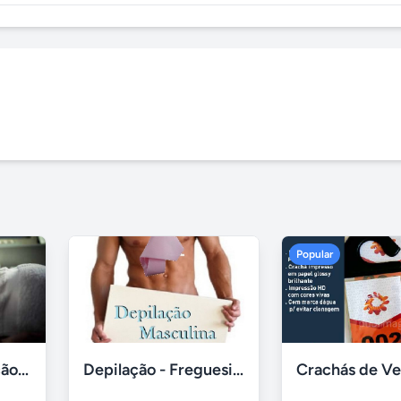
Popular
Massagem liberação miofascial
Depilação - Freguesia do Ó