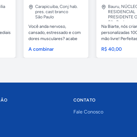
lia
Carapicuiba
,
Conj hab.
Bauru
,
NÚCLE
pres. cast branco
RESIDENCIAL
São Paulo
PRESIDENTE G
São Paulo
Você anda nervoso,
Na Biarte, nós cri
ediais
cansado, estressado e com
personalizadas 100
dores musculares? acabe
mão livre! Perfeitas.
com esses...
A combinar
R$ 40,00
ÇÃO
CONTATO
Fale Conosco