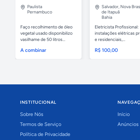
Paulista
Salvador
,
Nova Brasí
Pernambuco
de Itapuã
Bahia
Faço recolhimento de óleo
Eletricista Profissional:
vegetal usado disponibilizo
instalações elétricas pr
vasilhame de 50 litros...
e residenciais,...
A combinar
R$ 100,00
INSTITUCIONAL
NAVEGA
Sobre Nós
Início
Termos de Serviço
Anúncios
Política de Privacidade