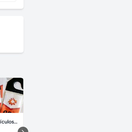
Crachás de Veículos: Numerados e Personalizados
Fisioterapia- RPG- acupuntura Freguesia RJ