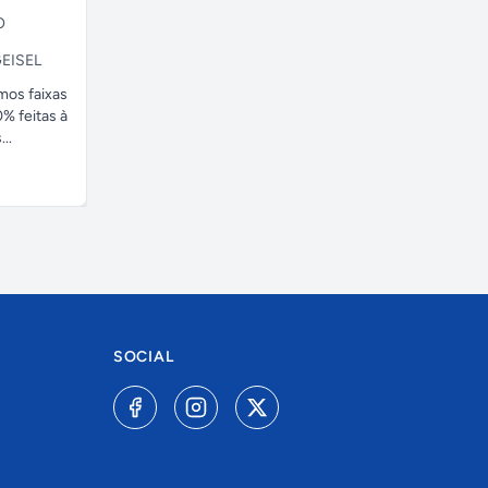
O
EISEL
amos faixas
% feitas à
..
SOCIAL