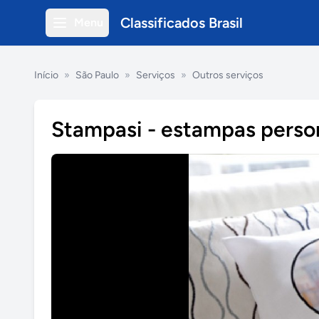
Classificados Brasil
Menu
Início
»
São Paulo
»
Serviços
»
Outros serviços
Stampasi - estampas perso