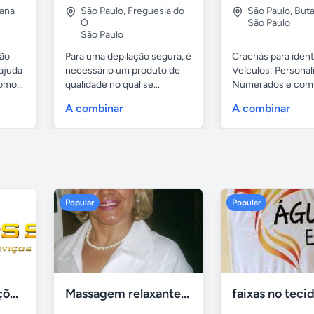
ana
São Paulo
,
Freguesia do
São Paulo
,
Buta
Ó
São Paulo
São Paulo
ão
Para uma depilação segura, é
Crachás para ident
,ajuda
necessário um produto de
Veículos: Personal
omo...
qualidade no qual se...
Numerados e com S
A combinar
A combinar
Popular
Popular
Tercriss Manutenções e Serviços
Massagem relaxante- terapeutica e depilação