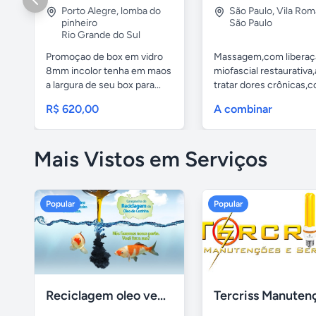
Porto Alegre
,
lomba do
São Paulo
,
Vila Rom
pinheiro
São Paulo
Rio Grande do Sul
Promoçao de box em vidro
Massagem,com liberaç
8mm incolor tenha em maos
miofascial restaurativa
a largura de seu box para...
tratar dores crônicas,c
R$ 620,00
A combinar
Mais Vistos em Serviços
Popular
Popular
Reciclagem oleo vegetal