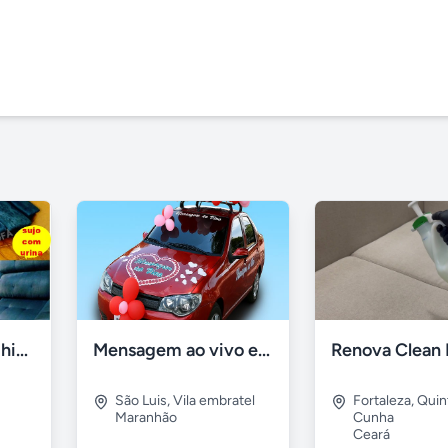
Lavagem de sofá, higienização sofá, Impermeabilização
Mensagem ao vivo em carro de som
São Luis
,
Vila embratel
Fortaleza
,
Quin
Maranhão
Cunha
Ceará