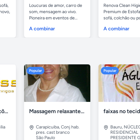
sofá,
Loucuras de amor, carro de
Renova Clean Higi
novo,
som, mensagem ao vivo.
Premium de Estof
Pioneira em eventos de...
sofá, colchão ou po
A combinar
A combinar
Popular
Popular
Tercriss Manutenções e Serviços
Massagem relaxante- terapeutica e depilação
lia
Carapicuiba
,
Conj hab.
Bauru
,
NÚCLE
pres. cast branco
RESIDENCIAL
São Paulo
PRESIDENTE G