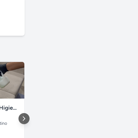
Renova Clean Higienização Premium de Estofados
Box de vidro em Porto Alegre
tino
Porto Alegre
,
lomba do
São Paulo
,
pinheiro
São Paulo
Rio Grande do Sul