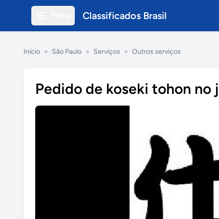
Classificados Brasil
Menu
Início
»
São Paulo
»
Serviços
»
Outros serviços
Pedido de koseki tohon no 