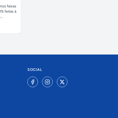
amos faixas
% feitas à
..
SOCIAL