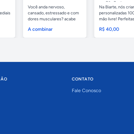
São Paulo
Você anda nervoso,
Na Biarte, nós cri
ediais
cansado, estressado e com
personalizadas 100
dores musculares? acabe
mão livre! Perfeitas.
com esses...
A combinar
R$ 40,00
ÇÃO
CONTATO
Fale Conosco