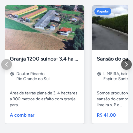
Popular
Granja 1200 suínos- 3,4 ha Doutor Ricardo/RS
Doutor Ricardo
LIMEIRA
,
bairro
Rio Grande do Sul
Espírito Santo
Área de terras plana de 3, 4 hectares
Somos produtores 
a 300 metros do asfalto com granja
sansão do campo aq
para...
limeira s. P e...
A combinar
R$ 41,00