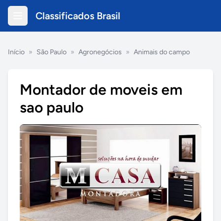
Classificados Brasil
Início
»
São Paulo
»
Agronegócios
»
Animais do campo
Montador de moveis em
sao paulo