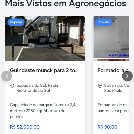
Mais Vistos em Agronegócios
Popular
Popular
Guindaste munck para 2 toneladas
Sapucaia do Sul
,
Piratini
Sbcampo
,
Cent
Rio Grande do Sul
São Paulo
Capacidade de carga máxima (a 2,4
Fomadora de espeto
metros) 2250 kgf Abertura de
padronize a produçã
patolas...
R$ 52.000,00
R$ 90,00