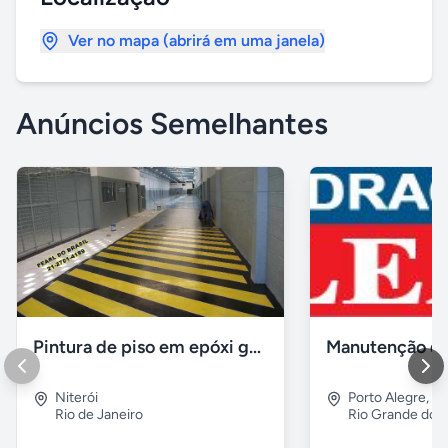
Ver no mapa (abrirá em uma janela)
Anúncios Semelhantes
Pintura de piso em epóxi garagens Quadras & galpões
Niterói
Porto Alegre
,
Lo
Rio de Janeiro
Rio Grande do S