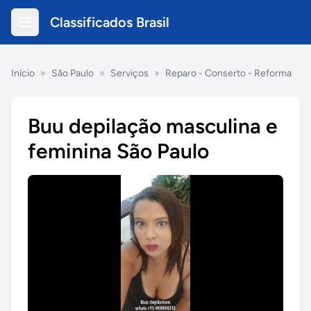
Classificados Brasil
Início
»
São Paulo
»
Serviços
»
Reparo - Conserto - Reforma
Buu depilação masculina e
feminina São Paulo