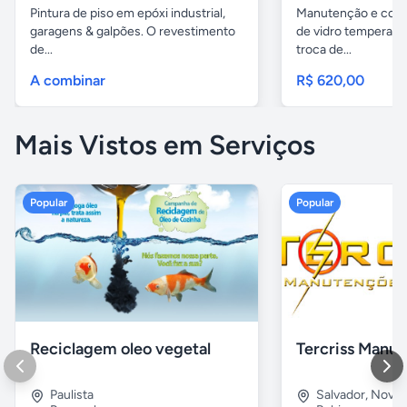
Pintura de piso em epóxi industrial,
Manutenção e conc
garagens & galpões. O revestimento
de vidro temperado
de...
troca de...
A combinar
R$ 620,00
Mais Vistos em Serviços
Popular
Popular
Reciclagem oleo vegetal
Paulista
Salvador
,
Nova B