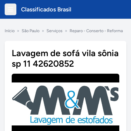
Classificados Brasil
Início
»
São Paulo
»
Serviços
»
Reparo - Conserto - Reforma
Lavagem de sofá vila sônia
sp 11 42620852