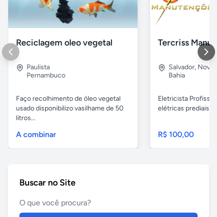
Reciclagem oleo vegetal
Paulista
Salvador
,
Nova B
Pernambuco
Bahia
Faço recolhimento de óleo vegetal
Eletricista Profissi
usado disponibilizo vasilhame de 50
elétricas prediais e 
litros...
A combinar
R$ 100,00
Buscar no Site