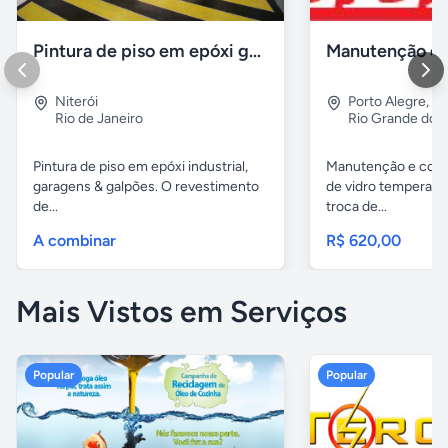
Pintura de piso em epóxi garagens Quadras & galpões
Niterói
Porto Alegre
,
Lo
Rio de Janeiro
Rio Grande do S
Pintura de piso em epóxi industrial,
Manutenção e conc
garagens & galpões. O revestimento
de vidro temperado
de...
troca de...
A combinar
R$ 620,00
Mais Vistos em Serviços
Popular
Popular