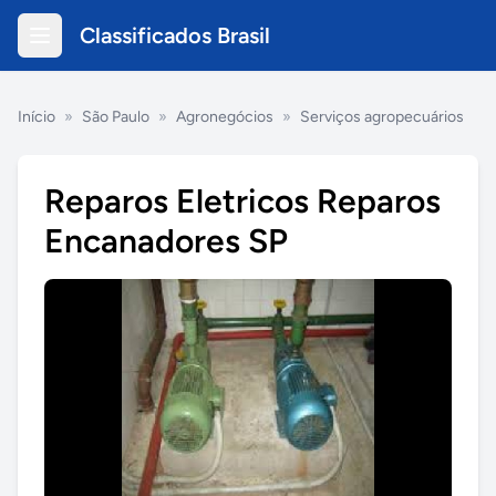
Classificados Brasil
Início
»
São Paulo
»
Agronegócios
»
Serviços agropecuários
Reparos Eletricos Reparos
Encanadores SP