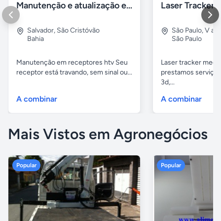
Manutenção e atualização em receptores Htv em Salvador Ba
Salvador
,
São Cristóvão
São Paulo
,
V alp
Bahia
São Paulo
Manutenção em receptores htv Seu
Laser tracker mediç
receptor está travando, sem sinal ou...
prestamos serviços
3d,...
A combinar
A combinar
Mais Vistos em Agronegócios
Popular
Popular