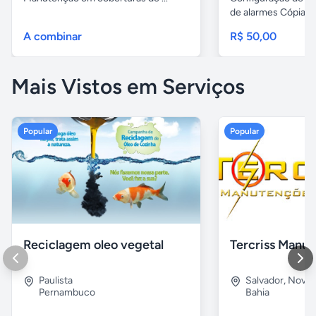
de alarmes Cópias..
A combinar
R$ 50,00
Mais Vistos em Serviços
Popular
Popular
Reciclagem oleo vegetal
Paulista
Salvador
,
Nova B
Pernambuco
Bahia