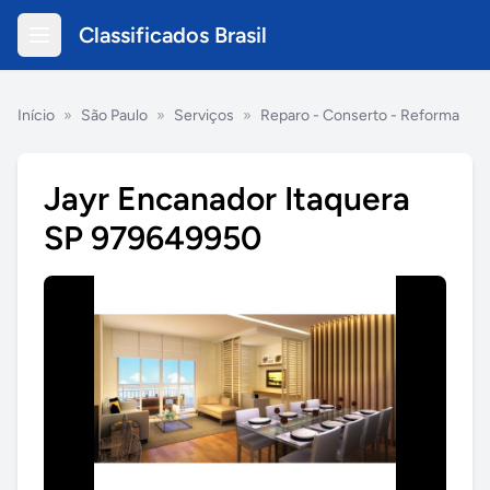
Classificados Brasil
Início
»
São Paulo
»
Serviços
»
Reparo - Conserto - Reforma
Jayr Encanador Itaquera
SP 979649950