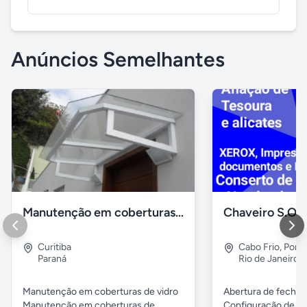
Anúncios Semelhantes
Manutenção em coberturas de vidro e policarbonato
Curitiba
Cabo Frio
,
Porto
Paraná
Rio de Janeiro
Manutenção em coberturas de vidro
Abertura de fechad
Manutenção em coberturas de ...
Configuração de ch