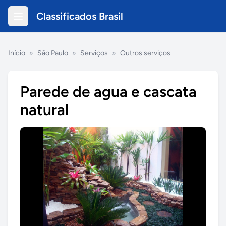
Classificados Brasil
Início
»
São Paulo
»
Serviços
»
Outros serviços
Parede de agua e cascata
natural