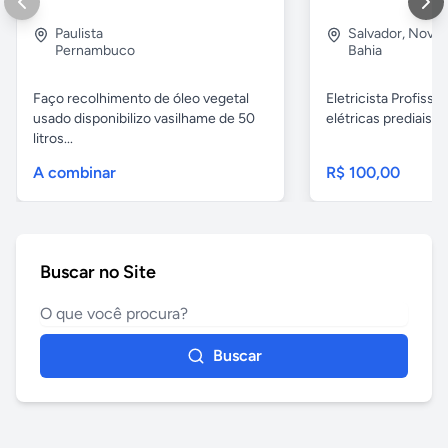
Paulista
Salvador
,
Nova B
Pernambuco
Bahia
Faço recolhimento de óleo vegetal
Eletricista Profissi
usado disponibilizo vasilhame de 50
elétricas prediais e 
litros...
A combinar
R$ 100,00
Buscar no Site
Buscar