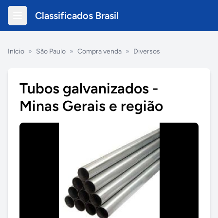
Classificados Brasil
Início
»
São Paulo
»
Compra venda
»
Diversos
Tubos galvanizados -
Minas Gerais e região