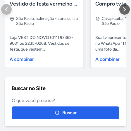
Vestido de festa vermelho com brilho e pedraria
Compro tv led
São Paulo
,
aclimação - zona sul sp
Carapicuiba
,
Vil
São Paulo
São Paulo
Loja VESTIDO NOVO (011) 93362-
Sua tv apresentou
9031 ou 2235-0268. Vestidos de
no WhatsApp 11 97
festa, que vestem...
uma foto da...
A combinar
A combinar
Buscar no Site
Buscar