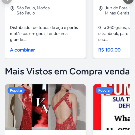
São Paulo
,
Moóca
Juiz de Fora
,
Sã
São Paulo
Minas Gerais
Distribuidor de tubos de aço e perfis
Gira 360 graus, idea
metálicos em geral, tendo uma
scrapbook, patchwor
grande...
seu...
A combinar
R$ 100,00
Mais Vistos em Compra venda
Popular
Popular