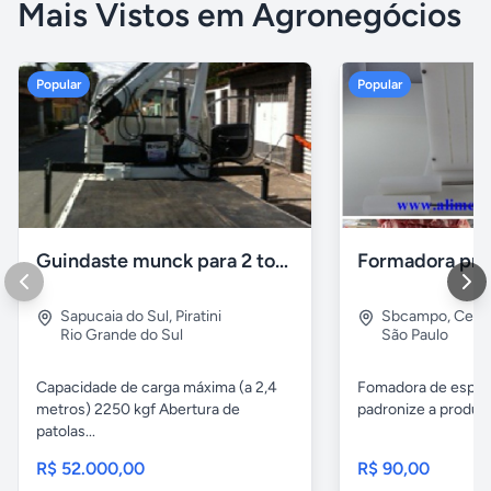
Mais Vistos em Agronegócios
Popular
Popular
Guindaste munck para 2 toneladas
Sapucaia do Sul
,
Piratini
Sbcampo
,
Cent
Rio Grande do Sul
São Paulo
Capacidade de carga máxima (a 2,4
Fomadora de espeto
metros) 2250 kgf Abertura de
padronize a produçã
patolas...
R$ 52.000,00
R$ 90,00