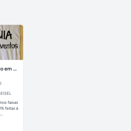
faixas no tecido em ate 24H
O
EISEL
amos faixas
% feitas à
..