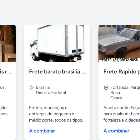
Retirada de moveis residênciais e indústriais
Frete barato brasilia df
pos
,
Brasilia
Fortaleza
,
Parq
Distrito Federal
Rosa
Ceará
ção,
Fretes, mudanças e
Aceito cartão Faço
rada
entregas de pequeno e
para qualquer bair
médio porte, todos os tipos,
fortaleza e cidades.
muito...
A combinar
A combinar