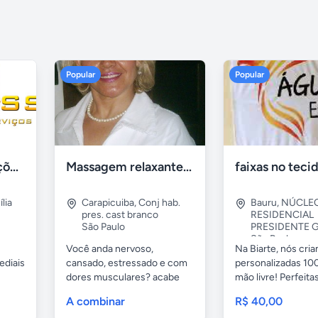
Popular
Popular
Tercriss Manutenções e Serviços
Massagem relaxante- terapeutica e depilação
lia
Carapicuiba
,
Conj hab.
Bauru
,
NÚCLE
pres. cast branco
RESIDENCIAL
São Paulo
PRESIDENTE G
São Paulo
Você anda nervoso,
Na Biarte, nós cri
ediais
cansado, estressado e com
personalizadas 100
dores musculares? acabe
mão livre! Perfeitas.
com esses...
A combinar
R$ 40,00