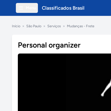
Classificados Brasil
Menu
Início
»
São Paulo
»
Serviços
»
Mudanças - Frete
Personal organizer