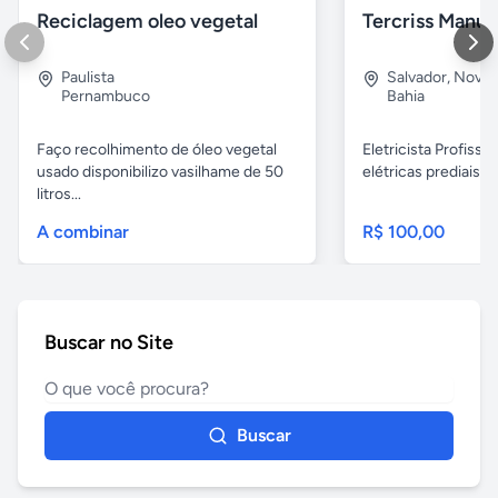
Reciclagem oleo vegetal
Paulista
Salvador
,
Nova B
Pernambuco
Bahia
Faço recolhimento de óleo vegetal
Eletricista Profissi
usado disponibilizo vasilhame de 50
elétricas prediais e 
litros...
A combinar
R$ 100,00
Buscar no Site
Buscar