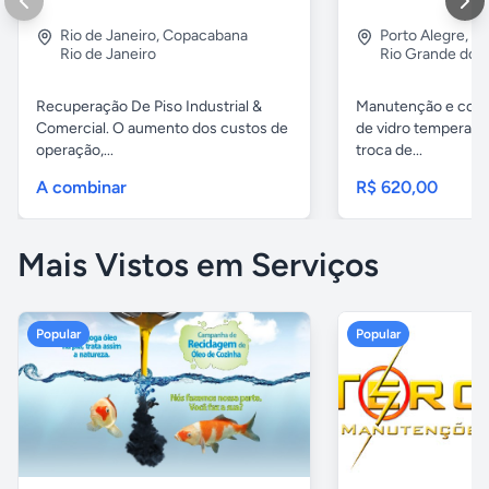
Rio de Janeiro
,
Copacabana
Porto Alegre
,
Lo
Rio de Janeiro
Rio Grande do S
Recuperação De Piso Industrial &
Manutenção e conc
Comercial. O aumento dos custos de
de vidro temperado
operação,...
troca de...
A combinar
R$ 620,00
Mais Vistos em Serviços
Popular
Popular