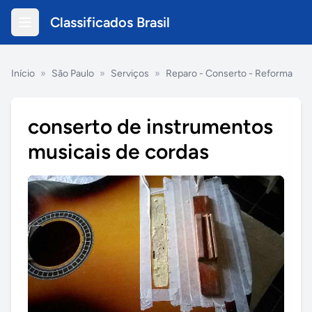
Classificados Brasil
Início
»
São Paulo
»
Serviços
»
Reparo - Conserto - Reforma
conserto de instrumentos
musicais de cordas