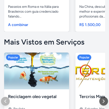
Passeios em Roma e na Itàlia para
Na China, descubr
Brasileiros com guia credenciado
melhor e experimen
falando...
profissionais da...
A combinar
R$ 1.500,00
Mais Vistos em Serviços
Popular
Popular
Reciclagem oleo vegetal
Paulista
Salvador
,
Nova B