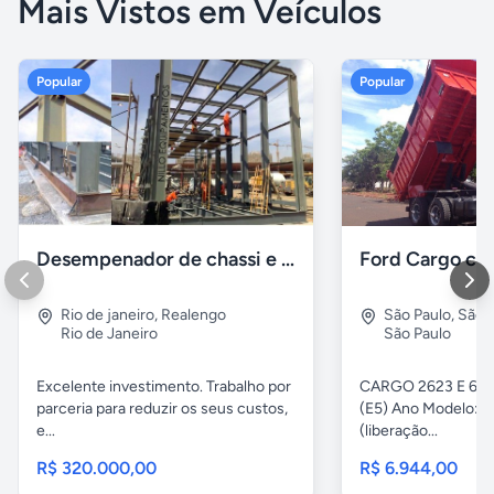
Mais Vistos em Veículos
Popular
Popular
Desempenador de chassi e caçambas basculantes
Rio de janeiro
,
Realengo
São Paulo
,
São 
Rio de Janeiro
São Paulo
Excelente investimento. Trabalho por
CARGO 2623 E 6x4 
parceria para reduzir os seus custos,
(E5) Ano Modelo: Z
e...
(liberação...
R$ 320.000,00
R$ 6.944,00