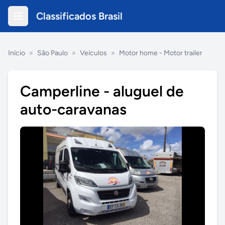
Classificados Brasil
Início
»
São Paulo
»
Veículos
»
Motor home - Motor trailer
Camperline - aluguel de
auto-caravanas