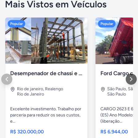
Mais Vistos em Veículos
Popular
Popular
Desempenador de chassi e caçambas basculantes
Rio de janeiro
,
Realengo
São Paulo
,
São 
Rio de Janeiro
São Paulo
Excelente investimento. Trabalho por
CARGO 2623 E 6x4 
parceria para reduzir os seus custos,
(E5) Ano Modelo: Z
e...
(liberação...
R$ 320.000,00
R$ 6.944,00