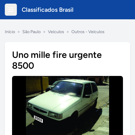
Classificados Brasil
Início
»
São Paulo
»
Veículos
»
Outros - Veículos
Uno mille fire urgente
8500