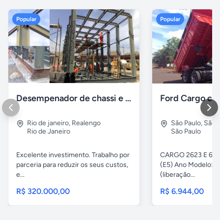
Popular
Popular
Desempenador de chassi e caçambas basculantes
Rio de janeiro
,
Realengo
São Paulo
,
São 
Rio de Janeiro
São Paulo
Excelente investimento. Trabalho por
CARGO 2623 E 6x4 
parceria para reduzir os seus custos,
(E5) Ano Modelo: Z
e...
(liberação...
R$ 320.000,00
R$ 6.944,00