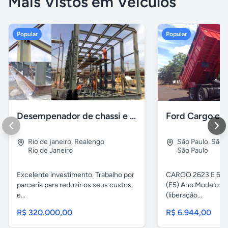
Mais Vistos em Veículos
Popular
Popular
Desempenador de chassi e caçambas basculantes
Rio de janeiro
,
Realengo
São Paulo
,
São 
Rio de Janeiro
São Paulo
Excelente investimento. Trabalho por
CARGO 2623 E 6x4 
parceria para reduzir os seus custos,
(E5) Ano Modelo: Z
e...
(liberação...
R$ 320.000,00
R$ 6.944,00