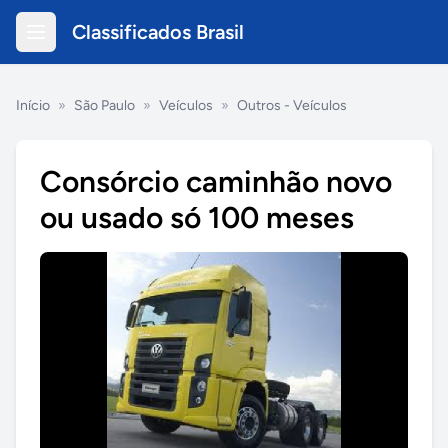
Classificados Brasil
Início
»
São Paulo
»
Veículos
»
Outros - Veículos
Consórcio caminhão novo
ou usado só 100 meses