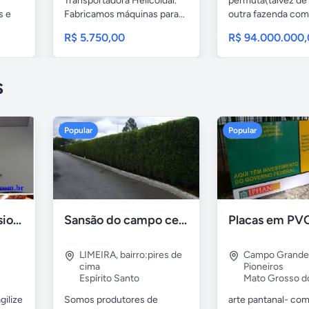
Transportadora Helicoidal.
permuta(talvez de
s e
Fabricamos máquinas para...
outra fazenda co
área....
R$ 5.750,00
R$ 94.000.000
s
Popular
Popular
Formadora profissional carne
Sansão do campo cerca viva por 0,65 á muda
LIMEIRA
,
bairro:pires de
Campo Grande
cima
Pioneiros
Espírito Santo
Mato Grosso d
gilize
Somos produtores de
arte pantanal- com.