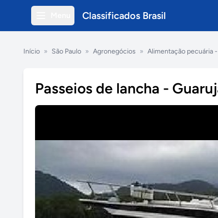
Classificados Brasil
Menu
Início
»
São Paulo
»
Agronegócios
»
Alimentação pecuária 
Passeios de lancha - Guaru