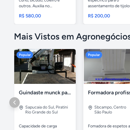
curió, bicudo, coleiro e
específico para o
outros. Auxilia no...
assentamento de tijolo
blocos,...
R$ 580,00
R$ 200,00
Mais Vistos em Agronegócio
Popular
Popular
Guindaste munck para 2 toneladas
Sapucaia do Sul
,
Piratini
Sbcampo
,
Centro
Rio Grande do Sul
São Paulo
Capacidade de carga
Fomadora de espetos a