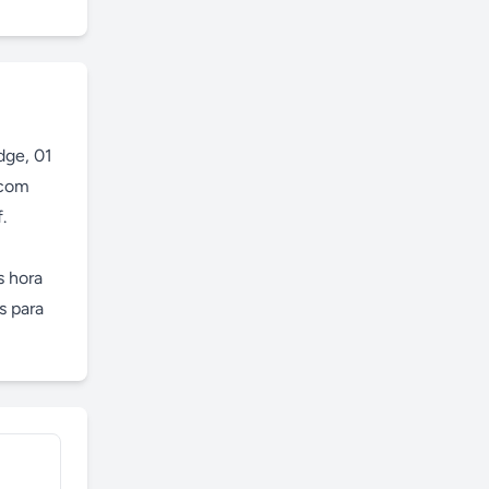
ge, 01 
com 
 
 hora 
 para 