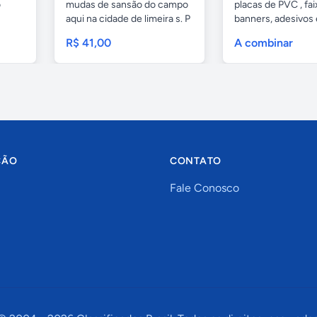
o
mudas de sansão do campo
placas de PVC , fai
aqui na cidade de limeira s. P
banners, adesivos
e...
geral,...
R$ 41,00
A combinar
ÇÃO
CONTATO
Fale Conosco