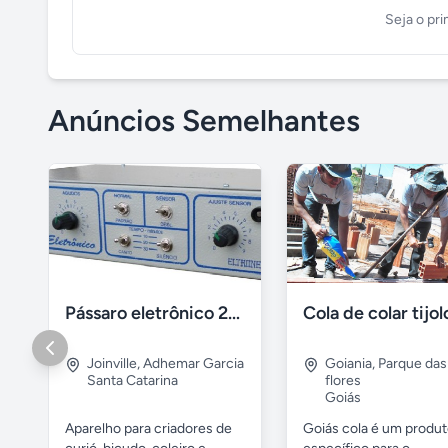
Seja o pri
Anúncios Semelhantes
Pássaro eletrônico 2- curió- bicudo- coleiro
Joinville
,
Adhemar Garcia
Goiania
,
Parque das
Santa Catarina
flores
Goiás
Aparelho para criadores de
Goiás cola é um produ