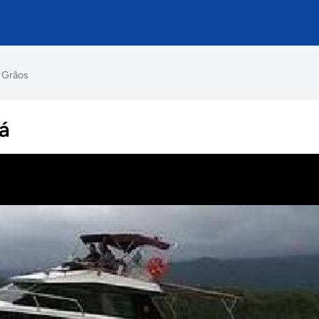
- Grãos
já