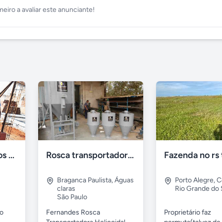
meiro a avaliar este anunciante!
Cola de colar tijolos e blocos goiascola
Rosca transportadora helicoidal para grãos
Fazenda no rs
Braganca Paulista
,
Águas
Porto Alegre
,
C
claras
Rio Grande do 
São Paulo
to
Fernandes Rosca
Proprietário faz