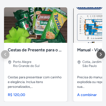
Cestas de Presente para o Dia dos Pais
Porto Alegre
Cotia
,
Jardim A
Rio Grande do Sul
São Paulo
Cestas para presentear com carinho
Precisa do manual t
e elegância. Inclua itens
explodida ou repos
personalizados,...
sua...
R$ 120,00
A combinar