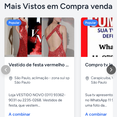
Mais Vistos em Compra venda
Popular
Popular
Vestido de festa vermelho com brilho e pedraria
Compro tv led
São Paulo
,
aclimação - zona sul sp
Carapicuiba
,
Vil
São Paulo
São Paulo
Loja VESTIDO NOVO (011) 93362-
Sua tv apresentou
9031 ou 2235-0268. Vestidos de
no WhatsApp 11 97
festa, que vestem...
uma foto da...
A combinar
A combinar