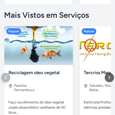
Mais Vistos em Serviços
Popular
Popular
Reciclagem oleo vegetal
Paulista
Salvador
,
Nova B
Pernambuco
Bahia
Faço recolhimento de óleo vegetal
Eletricista Profissi
usado disponibilizo vasilhame de 50
elétricas prediais e 
litros...