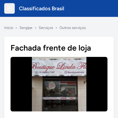
Classificados Brasil
Início
»
Sergipe
»
Serviços
»
Outros serviços
Fachada frente de loja