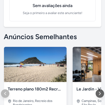
Sem avaliações ainda
Seja o primeiro a avaliar este anunciante!
Anúncios Semelhantes
Terreno plano 180m2 Recreio dos Bandeirantes
Rio de Janeiro
,
Recreio dos
Campinas
,
Sous
Bandeirantes
São Paulo