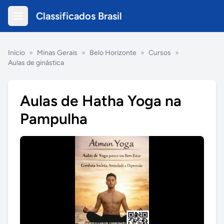
Classificados Brasil
Início
»
Minas Gerais
»
Belo Horizonte
»
Cursos
»
Aulas de ginástica
Aulas de Hatha Yoga na
Pampulha