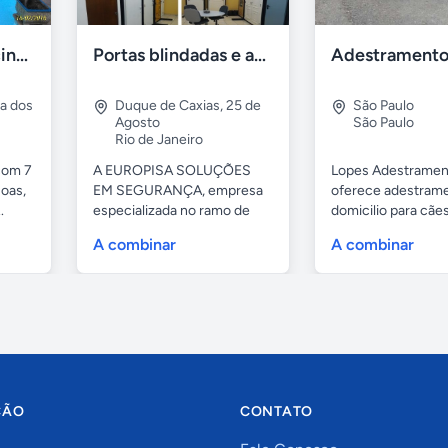
Casa 7 Suites Piscina - Praia dos Anjos
Portas blindadas e anti-arrombamento Europisa
ia dos
Duque de Caxias
,
25 de
São Paulo
Agosto
São Paulo
Rio de Janeiro
com 7
A EUROPISA SOLUÇÕES
Lopes Adestramen
oas,
EM SEGURANÇA, empresa
oferece adestrame
.
especializada no ramo de
domicilio para cãe
portas de...
as...
A combinar
A combinar
ÇÃO
CONTATO