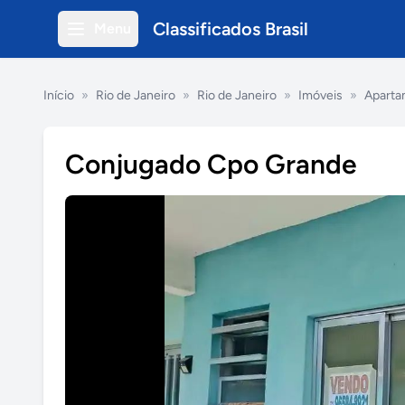
Classificados Brasil
Menu
Início
»
Rio de Janeiro
»
Rio de Janeiro
»
Imóveis
»
Aparta
Conjugado Cpo Grande