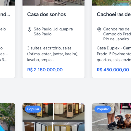
Apartamento à venda na praia Recreio - RJ
Casa dos sonhos
eio
São Paulo
,
Jd. guapira
Cachoeiras de
São Paulo
Campo do Pra
Rio de Janeiro
no
3 suites, escritório, salas
Casa Duplex - Ca
tes –
(íntima, estar, jantar, lareira),
Prado 1º Pavimento
3...
lavabo, ampla...
quartos, sala, cozin
R$ 2.180.000,00
R$ 450.000,00
Popular
Popular