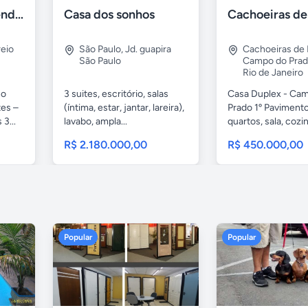
Apartamento à venda na praia Recreio - RJ
Casa dos sonhos
eio
São Paulo
,
Jd. guapira
Cachoeiras de
São Paulo
Campo do Pra
Rio de Janeiro
no
3 suites, escritório, salas
Casa Duplex - Ca
tes –
(íntima, estar, jantar, lareira),
Prado 1º Pavimento
3...
lavabo, ampla...
quartos, sala, cozin
R$ 2.180.000,00
R$ 450.000,00
Popular
Popular