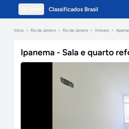
Classificados Brasil
Menu
Início
»
Rio de Janeiro
»
Rio de Janeiro
»
Imóveis
»
Aparta
Ipanema - Sala e quarto r