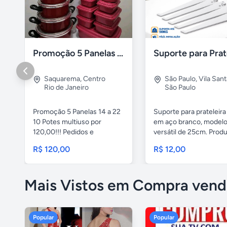
Promoção 5 Panelas 10 Potes Multiuso
Saquarema
,
Centro
São Paulo
,
Vila San
Rio de Janeiro
São Paulo
Promoção 5 Panelas 14 a 22
Suporte para prateleira
10 Potes multiuso por
em aço branco, model
120,00!!! Pedidos e
versátil de 25cm. Produt
entregas...
R$ 120,00
R$ 12,00
Mais Vistos em Compra vend
Popular
Popular