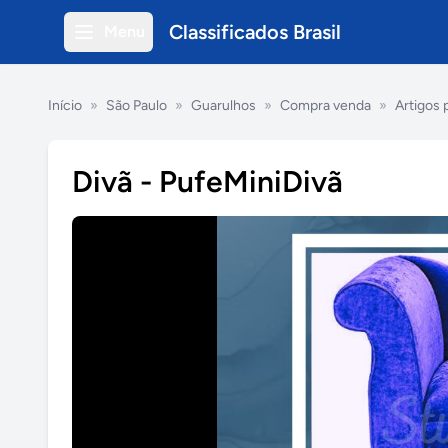
Classificados Brasil
Menu
Início
»
São Paulo
»
Guarulhos
»
Compra venda
»
Artigos 
Divã - PufeMiniDivã