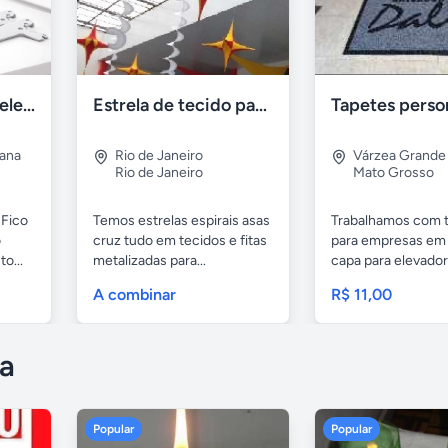
Suporte para Prateleira Fico 25cm Branco Aço – Novo
Estrela de tecido para decoração
tana
Rio de Janeiro
Várzea Grande
Rio de Janeiro
Mato Grosso
 Fico
Temos estrelas espirais asas
Trabalhamos com 
o
cruz tudo em tecidos e fitas
para empresas em 
o...
metalizadas para...
capa para elevado
tapetes...
A combinar
R$ 11,00
a
Popular
Popular