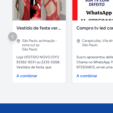
Vestido de festa vermelho com brilho e pedraria
São Paulo
,
aclimação -
Carapicuiba
,
Vila di
zona sul sp
São Paulo
São Paulo
Loja VESTIDO NOVO (011)
Sua tv apresentou defe
93362-9031 ou 2235-0268.
Chame no WhatsApp 1
Vestidos de festa, que
972504812, envie uma 
vestem...
da...
A combinar
A combinar