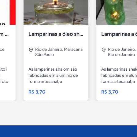
Compro tv led com defeito
Lamparinas a óleo shalom
rce
Rio de Janeiro
,
Maracanã
Rio de Janeiro
,
São Paulo
Rio de Janeiro
ito?
As lamparinas shalom são
As lamparinas sha
1
fabricadas em alumínio de
fabricadas em alum
foto
forma artesanal, a
forma artesanal, a
embalagem...
embalagem...
R$ 3,70
R$ 3,70