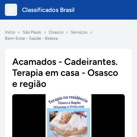
Classificados Brasil
Início
»
São Paulo
»
Osasco
»
Serviços
»
Bem-Estar - Saúde - Beleza
Acamados - Cadeirantes.
Terapia em casa - Osasco
e região