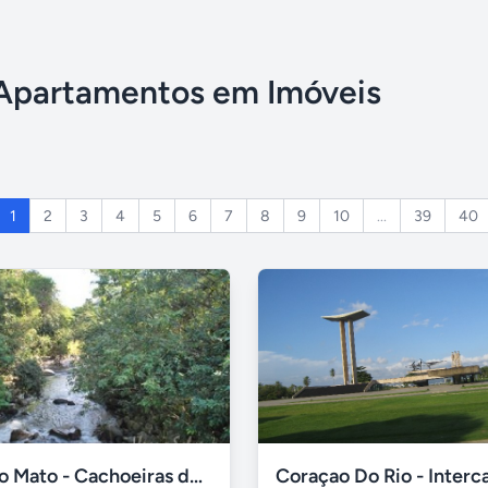
 Apartamentos em Imóveis
1
2
3
4
5
6
7
8
9
10
...
39
40
Boca do Mato - Cachoeiras de Macacu