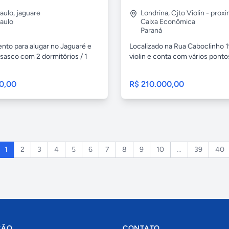
aulo
,
jaguare
Londrina
,
Cjto Violin - prox
aulo
Caixa Econômica
Paraná
nto para alugar no Jaguaré e
Localizado na Rua Caboclinho 1
sasco com 2 dormitórios / 1
violin e conta com vários pontos
0,00
R$ 210.000,00
1
2
3
4
5
6
7
8
9
10
...
39
40
ÇÃO
CONTATO