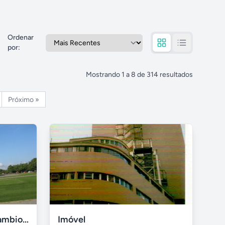
Ordenar
por
:
Mostrando
1
a
8
de
314
resultados
Próximo »
Coraçao Do Rio - Intercambios, Ferias, Trabalho
Imóvel