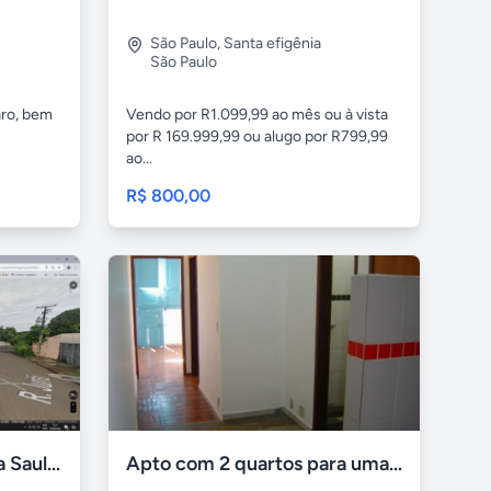
São Paulo
,
Santa efigênia
São Paulo
aro, bem
Vendo por R1.099,99 ao mês ou à vista
por R 169.999,99 ou alugo por R799,99
ao...
R$ 800,00
Terreno a uma quadra da Saul Elkind
Apto com 2 quartos para uma pessoa ou casal