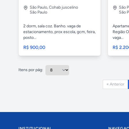
São Paulo
,
Cohab juscelino
São P
São Paulo
São P
2 dorm, sala coz. Banho. vaga de
Apartame
estacionamento, prox escola, gcm, feira,
Região O
posto...
vaga...
R$ 900,00
R$ 2.20
Itens por pág:
« Anterior
INSTITUCIONAL
NAVEGA