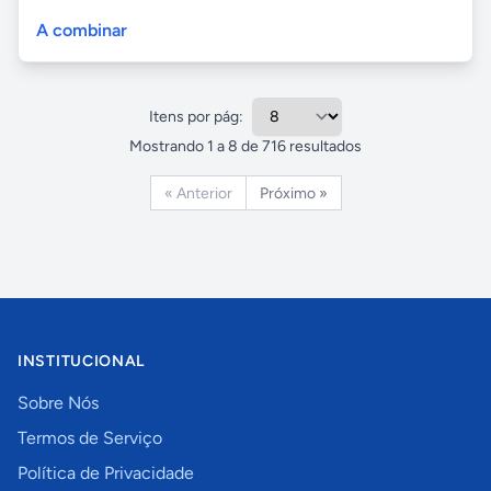
A combinar
Itens por pág:
Mostrando
1
a
8
de
716
resultados
« Anterior
Próximo »
INSTITUCIONAL
Sobre Nós
Termos de Serviço
Política de Privacidade