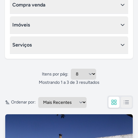
Produtos rurais
Compra venda
Diversos
Imóveis
Imóveis comerciais
Serviços
Profissionais liberais
Itens por pág:
Mostrando
1
a
3
de
3
resultados
Ordenar por: