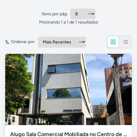
Imóveis comerciais
Itens por pág:
Mostrando
1
a
1
de
1
resultados
Ordenar por:
Alugo Sala Comercial Mobiliada no Centro de Dourados / MS