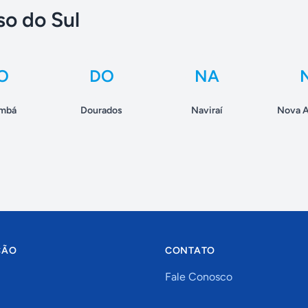
o do Sul
O
DO
NA
mbá
Dourados
Naviraí
Nova A
ÇÃO
CONTATO
Fale Conosco