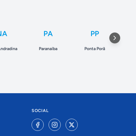
NA
PA
PP
ndradina
Paranaíba
Ponta Porã
Si
SOCIAL