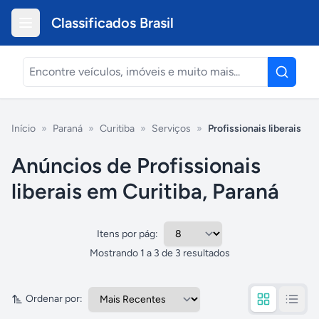
Classificados Brasil
Início
»
Paraná
»
Curitiba
»
Serviços
»
Profissionais liberais
Anúncios de Profissionais
liberais em Curitiba, Paraná
Itens por pág:
Mostrando
1
a
3
de
3
resultados
Ordenar por: