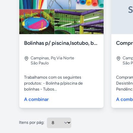
Bolinhas p/ piscina,Isotubo, brinquedão
Campinas
,
Pq Via Norte
Camp
São Paulo
São P
Trabalhamos com os seguintes
Compramo
produtos: - Bolinha p/piscina de
Desistên
bolinhas - Tubos...
Pendência
A combinar
A comb
Itens por pág: