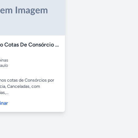
Compro Cotas De Consórcio Cancelada
inas
aulo
s cotas de Consórcios por
cia, Canceladas, com
s,...
inar