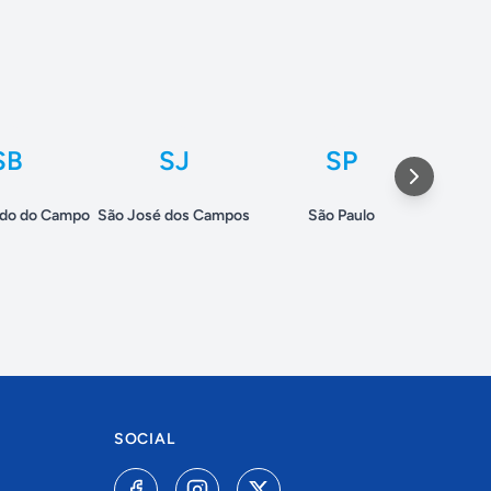
SB
SJ
SP
rdo do Campo
São José dos Campos
São Paulo
S
SOCIAL