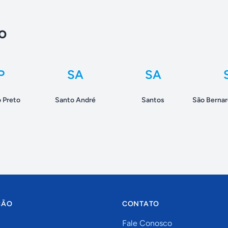
o
P
SA
SA
o Preto
Santo André
Santos
São Berna
ÇÃO
CONTATO
Fale Conosco