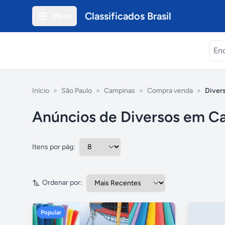
Classificados Brasil
Menu
Início
»
São Paulo
»
Campinas
»
Compra venda
»
Diver
Anúncios de Diversos em Ca
Itens por pág:
Ordenar por:
Popular