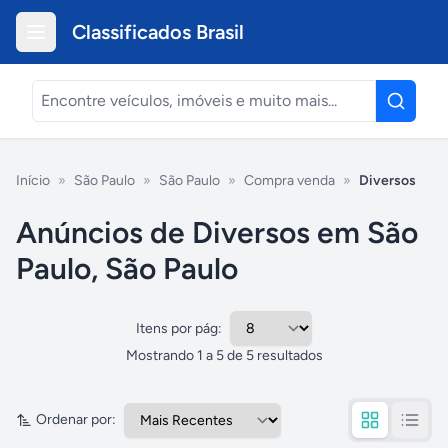
Classificados Brasil
Início
»
São Paulo
»
São Paulo
»
Compra venda
»
Diversos
Anúncios de Diversos em São
Paulo, São Paulo
Itens por pág:
Mostrando
1
a
5
de
5
resultados
Ordenar por: