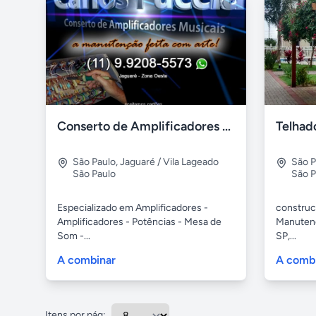
Conserto de Amplificadores Musicais - Cfuccia
São Paulo
,
Jaguaré / Vila Lageado
São P
São Paulo
São P
Especializado em Amplificadores -
construc
Amplificadores - Potências - Mesa de
Manutenç
Som -...
SP,...
A combinar
A comb
Itens por pág: