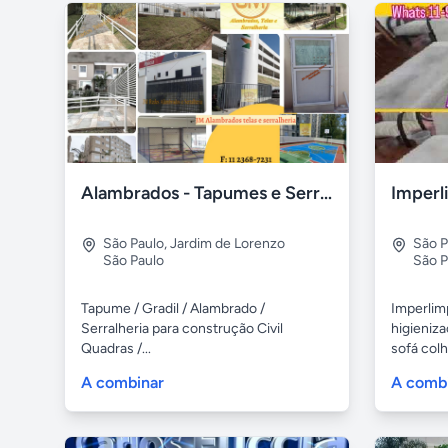
Alambrados - Tapumes e Serralheria em Geral
São Paulo
,
Jardim de Lorenzo
São P
São Paulo
São P
Tapume / Gradil / Alambrado /
Imperlim
Serralheria para construção Civil
higieniz
Quadras /...
sofá colh
A combinar
A comb