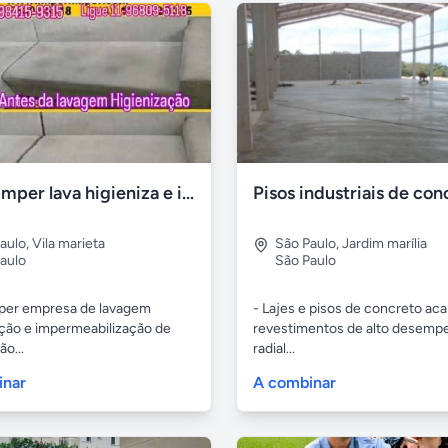
Imperlimper lava higieniza e impermeabiliza
Pisos industriais de con
aulo
,
Vila marieta
São Paulo
,
Jardim marília
aulo
São Paulo
per empresa de lavagem
- Lajes e pisos de concreto ac
ação e impermeabilização de
revestimentos de alto desemp
ão...
radial...
inar
A combinar