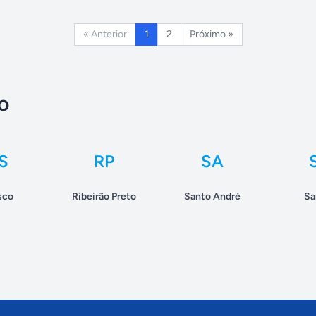
« Anterior
1
2
Próximo »
o
S
RP
SA
sco
Ribeirão Preto
Santo André
Sa