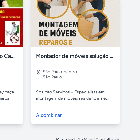
Caça vazamento hiray no Cambuci
Montador de móveis solução serviços
São Paulo
,
centro
São Paulo
ay caça
Solução Serviços – Especialista em
paros
montagem de móveis residenciais e...
A combinar
Mostrando
1
a
8
de
10
resultados