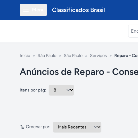
Classificados Brasil
Menu
Início
»
São Paulo
»
São Paulo
»
Serviços
»
Reparo - Co
Anúncios de Reparo - Conse
Itens por pág:
Ordenar por: