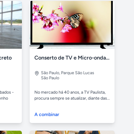
creto
Conserto de TV e Micro-ondas SP e ABC Paulista
São Paulo
,
Parque São Lucas
São Paulo
abados -
No mercado há 40 anos, a TV Paulista,
enho
procura sempre se atualizar, diante das...
A combinar