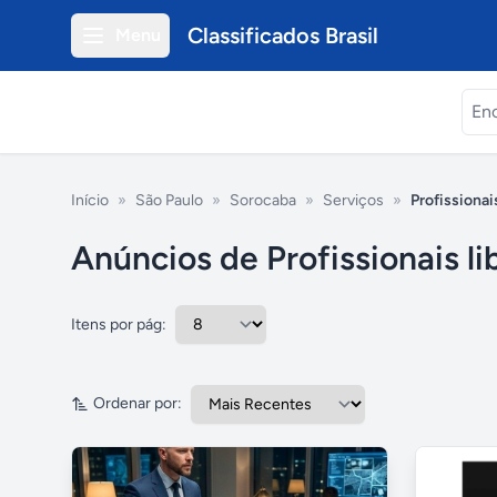
Classificados Brasil
Menu
Início
»
São Paulo
»
Sorocaba
»
Serviços
»
Profissionais
Anúncios de Profissionais l
Itens por pág:
Ordenar por: