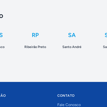
o
S
RP
SA
sco
Ribeirão Preto
Santo André
Sa
ÇÃO
CONTATO
Fale Conosco