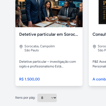
Detetive particular em Sorocaba
Sorocaba
,
Campolim
Soro
São Paulo
São P
Detetive particular – investigação com
P&E Asse
sigilo e profissionalismo Está...
Personali
R$ 1.500,00
A comb
Itens por pág: