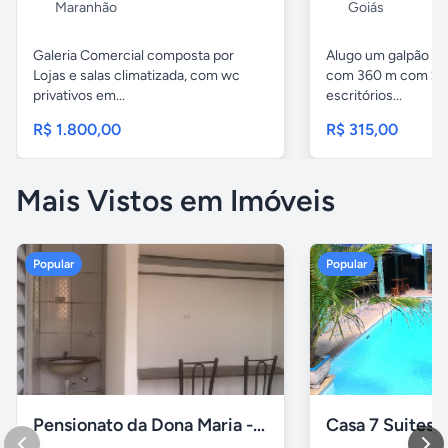
Maranhão
Goiás
Galeria Comercial composta por
Alugo um galpão em
Lojas e salas climatizada, com wc
com 360 m com 2 b
privativos em...
escritórios...
R$ 1.800,00
R$ 315,00
Mais Vistos em Imóveis
Popular
Popular
Pensionato da Dona Maria - Uberlândia/MG