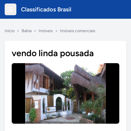
Classificados Brasil
Início
»
Bahia
»
Imóveis
»
Imóveis comerciais
vendo linda pousada