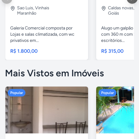
Sao Luis
,
Vinhais
Caldas novas
,
I
Maranhão
Goiás
Galeria Comercial composta por
Alugo um galpão em
Lojas e salas climatizada, com wc
com 360 m com 2 b
privativos em...
escritórios...
R$ 1.800,00
R$ 315,00
Mais Vistos em Imóveis
Popular
Popular