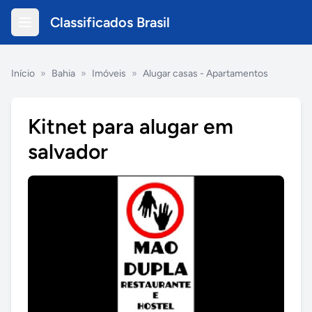
Classificados Brasil
Início
»
Bahia
»
Imóveis
»
Alugar casas - Apartamentos
Kitnet para alugar em
salvador