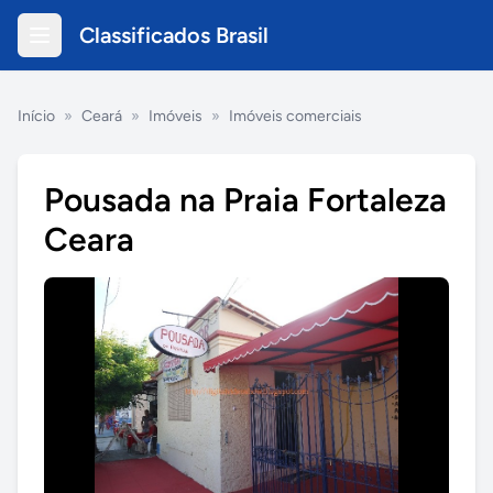
Classificados Brasil
Início
»
Ceará
»
Imóveis
»
Imóveis comerciais
Pousada na Praia Fortaleza
Ceara