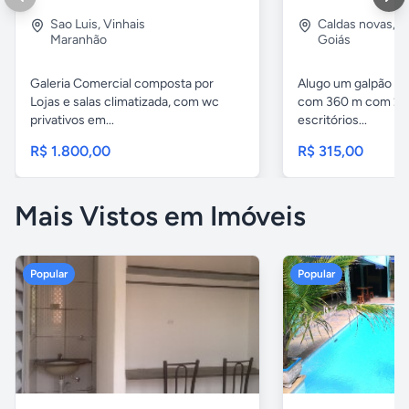
Sao Luis
,
Vinhais
Caldas novas
,
I
Maranhão
Goiás
Galeria Comercial composta por
Alugo um galpão em
Lojas e salas climatizada, com wc
com 360 m com 2 b
privativos em...
escritórios...
R$ 1.800,00
R$ 315,00
Mais Vistos em Imóveis
Popular
Popular