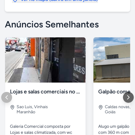
Anúncios Semelhantes
Lojas e salas comerciais no vinhais
Galpão comerc
Sao Luis
,
Vinhais
Caldas novas
,
I
Maranhão
Goiás
Galeria Comercial composta por
Alugo um galpão em
Lojas e salas climatizada, com wc
com 360 m com 2 b