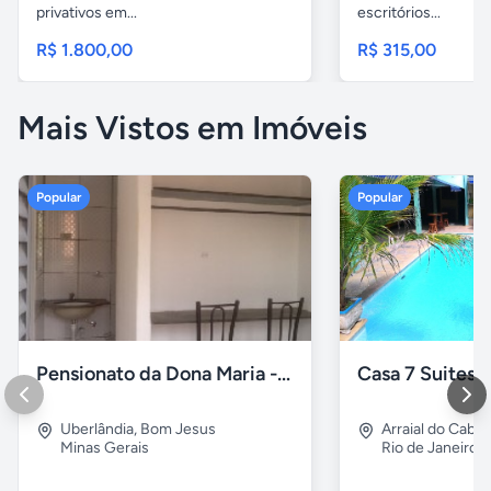
privativos em...
escritórios...
R$ 1.800,00
R$ 315,00
Mais Vistos em Imóveis
Popular
Popular
Pensionato da Dona Maria - Uberlândia/MG
Uberlândia
,
Bom Jesus
Arraial do Cabo
Minas Gerais
Rio de Janeiro