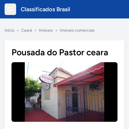
Classificados Brasil
Início
»
Ceará
»
Imóveis
»
Imóveis comerciais
Pousada do Pastor ceara