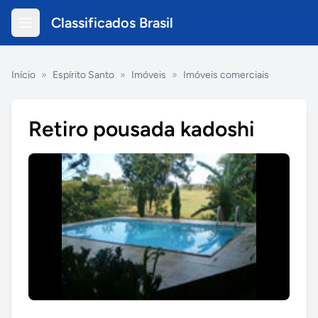
Classificados Brasil
Início
»
Espírito Santo
»
Imóveis
»
Imóveis comerciais
Retiro pousada kadoshi