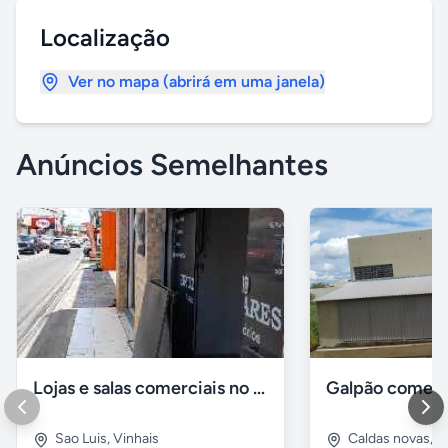
Localização
Ver no mapa (abrirá em uma janela)
Anúncios Semelhantes
Lojas e salas comerciais no vinhais
Galpão comerc
Sao Luis
,
Vinhais
Caldas novas
,
I