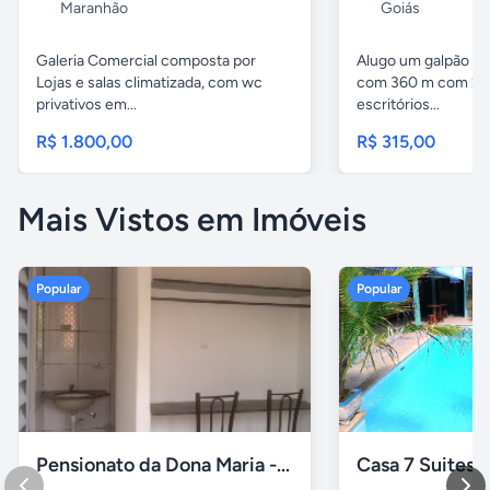
Maranhão
Goiás
Galeria Comercial composta por
Alugo um galpão em
Lojas e salas climatizada, com wc
com 360 m com 2 b
privativos em...
escritórios...
R$ 1.800,00
R$ 315,00
Mais Vistos em Imóveis
Popular
Popular
Pensionato da Dona Maria - Uberlândia/MG