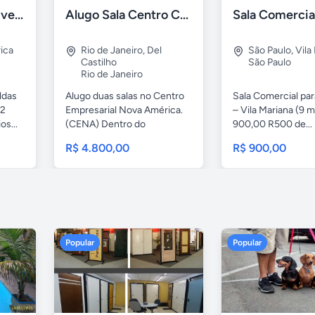
Galpão comercial vende
Alugo Sala Centro Comercial Nova América
rica
Rio de Janeiro
,
Del
São Paulo
,
Vila
Castilho
São Paulo
Rio de Janeiro
ldas
Alugo duas salas no Centro
Sala Comercial pa
 2
Empresarial Nova América.
– Vila Mariana (9 m
os...
(CENA) Dentro do
900,00 R500 de...
Shopping...
R$ 4.800,00
R$ 900,00
Popular
Popular