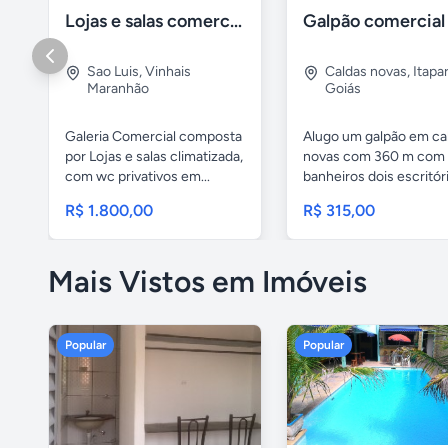
Lojas e salas comerciais no vinhais
Sao Luis
,
Vinhais
Caldas novas
,
Itapa
Maranhão
Goiás
Galeria Comercial composta
Alugo um galpão em ca
por Lojas e salas climatizada,
novas com 360 m com
com wc privativos em...
banheiros dois escritóri
R$ 1.800,00
R$ 315,00
Mais Vistos em Imóveis
Popular
Popular