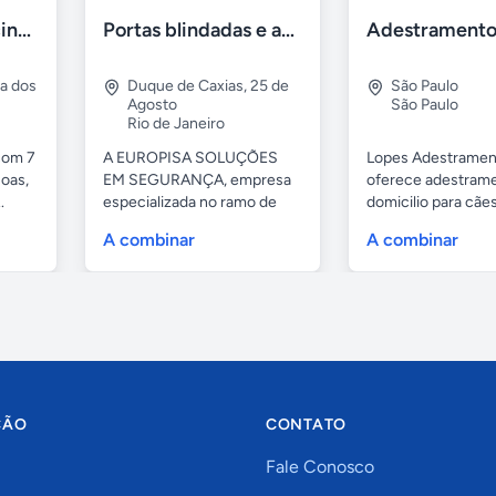
Casa 7 Suites Piscina - Praia dos Anjos
Portas blindadas e anti-arrombamento Europisa
ia dos
Duque de Caxias
,
25 de
São Paulo
Agosto
São Paulo
Rio de Janeiro
com 7
A EUROPISA SOLUÇÕES
Lopes Adestramen
oas,
EM SEGURANÇA, empresa
oferece adestrame
.
especializada no ramo de
domicilio para cãe
portas de...
as...
A combinar
A combinar
ÇÃO
CONTATO
Fale Conosco