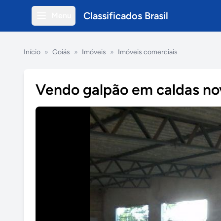
Classificados Brasil
Menu
Início
»
Goiás
»
Imóveis
»
Imóveis comerciais
Vendo galpão em caldas no