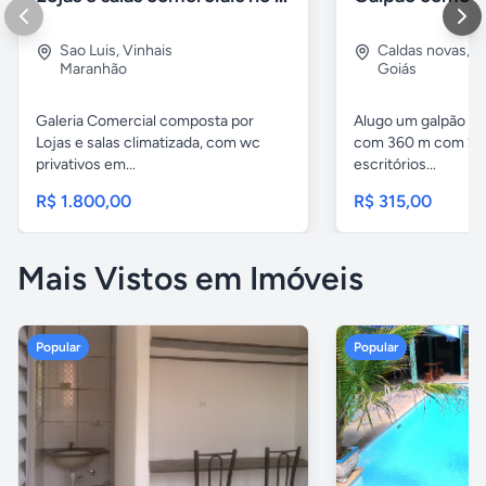
Sao Luis
,
Vinhais
Caldas novas
,
I
Maranhão
Goiás
Galeria Comercial composta por
Alugo um galpão em
Lojas e salas climatizada, com wc
com 360 m com 2 b
privativos em...
escritórios...
R$ 1.800,00
R$ 315,00
Mais Vistos em Imóveis
Popular
Popular