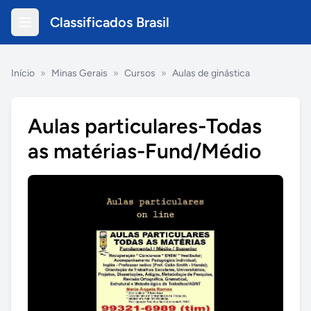
Classificados Brasil
Início
»
Minas Gerais
»
Cursos
»
Aulas de ginástica
Aulas particulares-Todas
as matérias-Fund/Médio