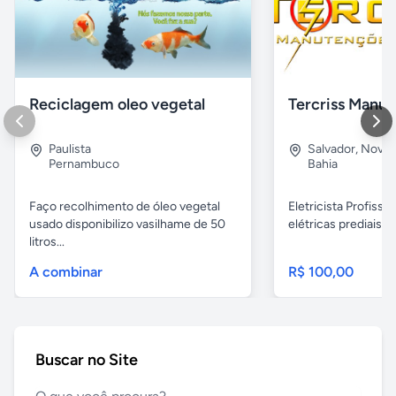
Reciclagem oleo vegetal
Paulista
Salvador
,
Nova B
Pernambuco
Bahia
Faço recolhimento de óleo vegetal
Eletricista Profissi
usado disponibilizo vasilhame de 50
elétricas prediais e 
litros...
A combinar
R$ 100,00
Buscar no Site