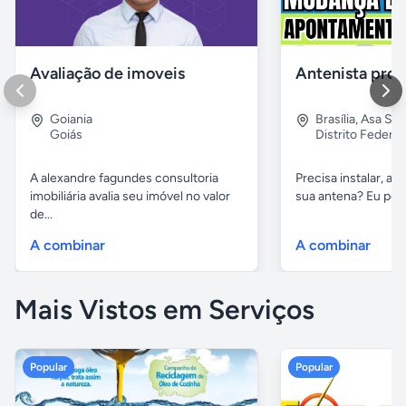
Avaliação de imoveis
Goiania
Brasília
,
Asa Sul
Goiás
Distrito Federal
A alexandre fagundes consultoria
Precisa instalar, aj
imobiliária avalia seu imóvel no valor
sua antena? Eu posso
de...
A combinar
A combinar
Mais Vistos em Serviços
Popular
Popular