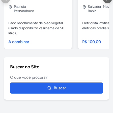
Paulista
Salvador
,
Nova B
Pernambuco
Bahia
Faço recolhimento de óleo vegetal
Eletricista Profissi
usado disponibilizo vasilhame de 50
elétricas prediais e 
litros...
A combinar
R$ 100,00
Buscar no Site
Buscar