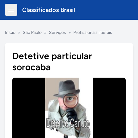
Classificados Brasil
Início
»
São Paulo
»
Serviços
»
Profissionais liberais
Detetive particular
sorocaba