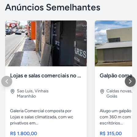
Anúncios Semelhantes
Lojas e salas comerciais no vinhais
Galpão comerc
Sao Luis
,
Vinhais
Caldas novas
,
I
Maranhão
Goiás
Galeria Comercial composta por
Alugo um galpão em
Lojas e salas climatizada, com wc
com 360 m com 2 b
privativos em...
escritórios...
R$ 1.800,00
R$ 315,00