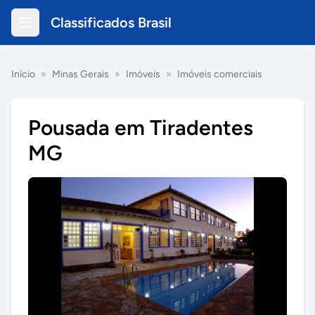
Classificados Brasil
Início
»
Minas Gerais
»
Imóveis
»
Imóveis comerciais
Pousada em Tiradentes
MG