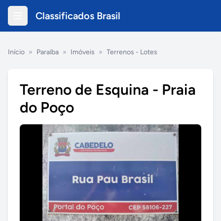
Classificados Brasil
Início
»
Paraíba
»
Imóveis
»
Terrenos - Lotes
Terreno de Esquina - Praia
do Poço