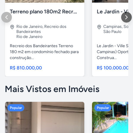
Terreno plano 180m2 Recreio dos Bandeirantes
Rio de Janeiro
,
Recreio dos
Campinas
,
Sous
Bandeirantes
São Paulo
Rio de Janeiro
Recreio dos Bandeirantes Terreno
Le Jardin - Ville Sa
180 m2 em condomínio fechado para
Campinas) Oportun
construção...
Construa...
R$ 810.000,00
R$ 100.000.000
Mais Vistos em Imóveis
Popular
Popular